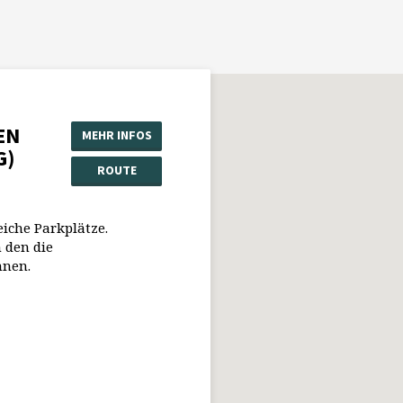
EN
MEHR INFOS
G)
ROUTE
eiche Parkplätze.
 den die
nnen.