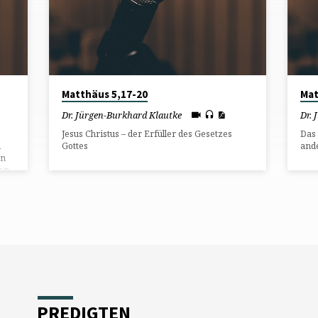
Matthäus 5,17-20
Mat
Dr. Jürgen-Burkhard Klautke
Dr. 
Jesus Christus – der Erfüller des Gesetzes
Das 
h
Gottes
ande
en
en
PREDIGTEN