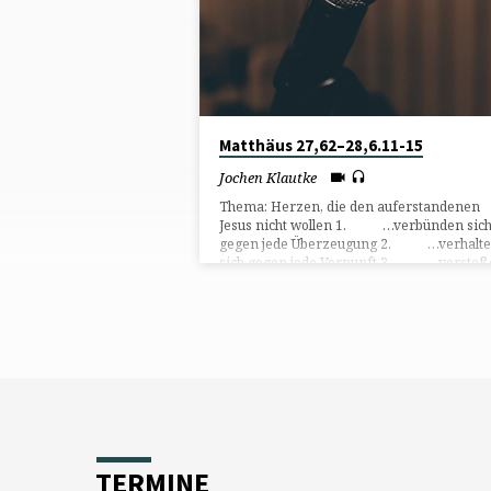
PHARISÄER
Matthäus 27,62–28,6.11-15
Jochen Klautke
Thema: Herzen, die den auferstandenen
Jesus nicht wollen 1. …verbünden sic
gegen jede Überzeugung 2. …verhalt
sich gegen jede Vernunft 3. …verstoß
gegen jede Regel
TERMINE