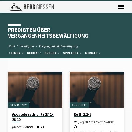
PREDIGTEN ÜBER
VERGANGENHEITSBEWÄLTIGUNG
Start
Predigten
Vergangenheitsbewältigung
THEMEN
REIHEN
BÜCHER
SPRECHER
MONATE
PREDIGTEN
ÜBER
VERGANGENHEITSBEWÄLTIGUNG
13. APRIL 2025
9. JULI 2019
Apostelgeschichte 27,1–
Ruth 1,1-6
28,10
Dr. Jürgen-Burkhard Klautke
Jochen Klautke