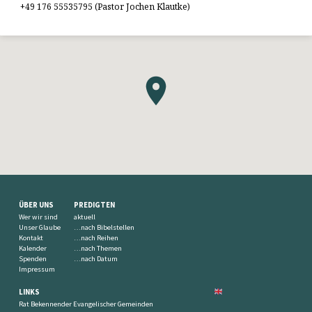
+49 176 55535795 (Pastor Jochen Klautke)
ÜBER UNS
PREDIGTEN
Wer wir sind
aktuell
Unser Glaube
…nach Bibelstellen
Kontakt
…nach Reihen
Kalender
…nach Themen
Spenden
…nach Datum
Impressum
LINKS
Rat Bekennender Evangelischer Gemeinden