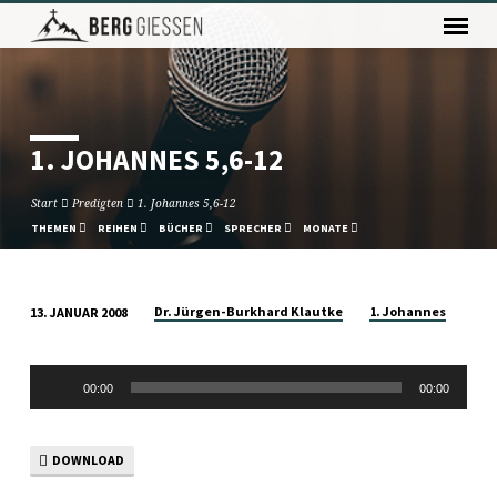
1. JOHANNES 5,6-12
Start
Predigten
1. Johannes 5,6-12
THEMEN
REIHEN
BÜCHER
SPRECHER
MONATE
Dr. Jürgen-Burkhard Klautke
1. Johannes
13. JANUAR 2008
1.
JOHANNES
Audio-
5,6-
00:00
00:00
Player
12
DOWNLOAD