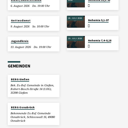
6. August 2026
Do. 19:00 Uhr
26. JULI 2026
Nehemia 9,1-37
Gottesdienst
9. August 2026
So. 10:00 Uhr
19. JULI 2026
Nehemia 7,4–8,18
Jugendkreis
13. August 2026
Do. 19:00 Uhr
GEMEINDEN
BERG Gießen
Bek. Ev.-Ref. Gemeinde in Gießen,
Robert-Bosch-Straße 14 (1.OG),
35398 Gießen
BERG Osnabrück
Bekennende Ev.-Ref. Gemeinde
Osnabrück, Schlosswall 16, 49080
Osnabrück