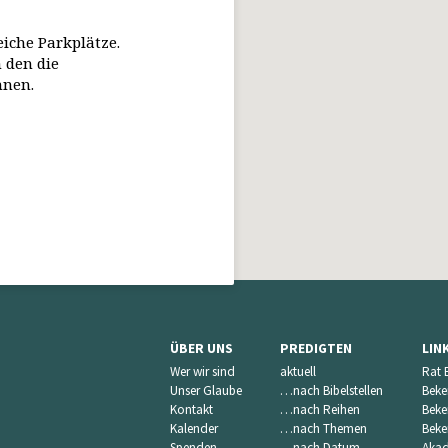
eiche Parkplätze.
 den die
nnen.
ÜBER UNS
PREDIGTEN
LIN
Wer wir sind
aktuell
Rat 
Unser Glaube
…nach Bibelstellen
Beke
Kontakt
…nach Reihen
Beke
Kalender
…nach Themen
Beke
Spenden
…nach Datum
Akad