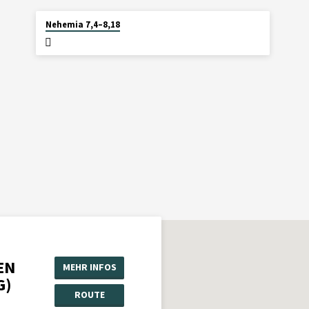
19. JULI 2026
Nehemia 7,4–8,18
EN
MEHR INFOS
G)
ROUTE