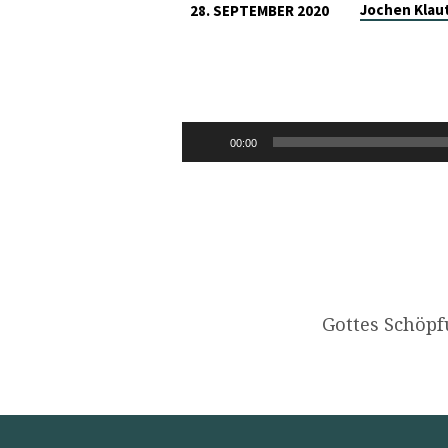
Jochen Klau
28. SEPTEMBER 2020
1.
MOSE
1,1-
Audio-
00:00
Player
31
Gottes Schöpf