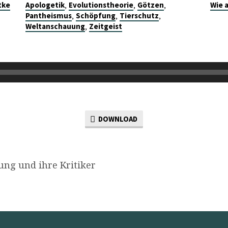
,
,
,
tke
Apologetik
Evolutionstheorie
Götzen
Wie 
,
,
,
Pantheismus
Schöpfung
Tierschutz
,
Weltanschauung
Zeitgeist
DOWNLOAD
ung und ihre Kritiker