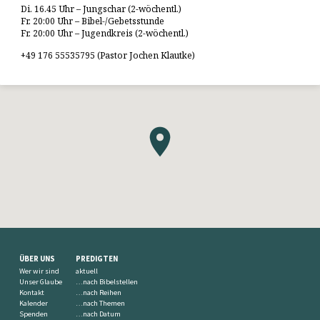
Di. 16.45 Uhr – Jungschar (2-wöchentl.)
Fr. 20:00 Uhr – Bibel-/Gebetsstunde
Fr. 20:00 Uhr – Jugendkreis (2-wöchentl.)
+49 176 55535795 (Pastor Jochen Klautke)
ÜBER UNS
PREDIGTEN
Wer wir sind
aktuell
Unser Glaube
…nach Bibelstellen
Kontakt
…nach Reihen
Kalender
…nach Themen
Spenden
…nach Datum