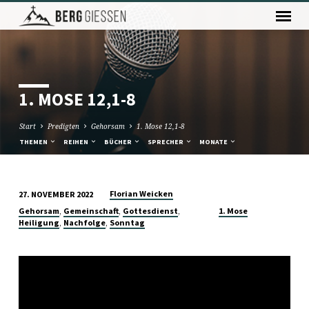
1. MOSE 12,1-8
Start
Predigten
Gehorsam
1. Mose 12,1-8
THEMEN
REIHEN
BÜCHER
SPRECHER
MONATE
Florian Weicken
27. NOVEMBER 2022
1.
,
,
,
Gehorsam
Gemeinschaft
Gottesdienst
1. Mose
MOSE
,
,
Heiligung
Nachfolge
Sonntag
12,1-
8