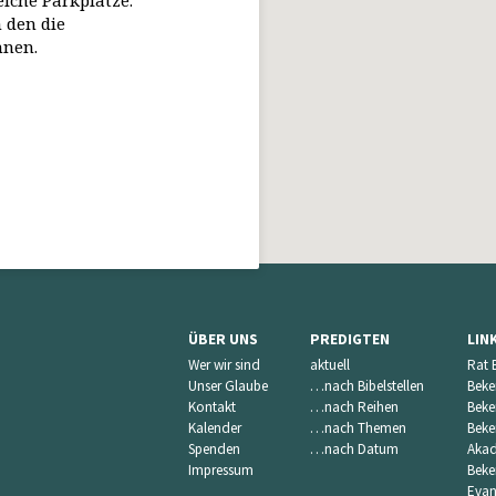
eiche Parkplätze.
 den die
nnen.
ÜBER UNS
PREDIGTEN
LIN
Wer wir sind
aktuell
Rat 
Unser Glaube
…nach Bibelstellen
Beke
Kontakt
…nach Reihen
Beke
Kalender
…nach Themen
Beke
Spenden
…nach Datum
Akad
Impressum
Beke
Evan