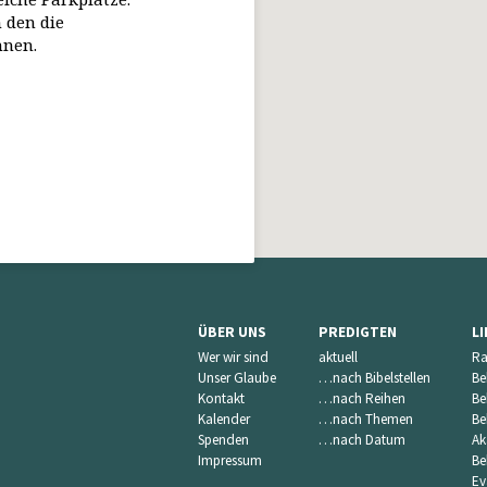
 den die
nnen.
ÜBER UNS
PREDIGTEN
L
Wer wir sind
aktuell
Ra
Unser Glaube
…nach Bibelstellen
Be
Kontakt
…nach Reihen
Be
Kalender
…nach Themen
Be
Spenden
…nach Datum
Ak
Impressum
Be
Ev