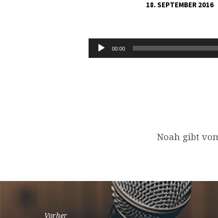
18. SEPTEMBER 2016
1.
MOSE
Audio-
00:00
Player
8,20-
21
Noah gibt vo
Vorher