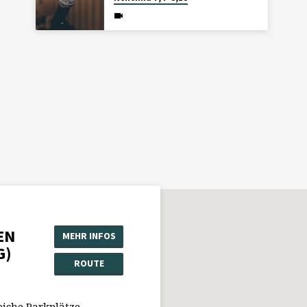
EN
MEHR INFOS
G)
ROUTE
eiche Parkplätze.