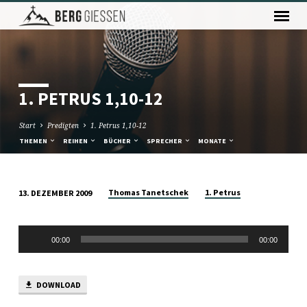
1. PETRUS 1,10-12
Start
Predigten
1. Petrus 1,10-12
THEMEN
REIHEN
BÜCHER
SPRECHER
MONATE
Thomas Tanetschek
1. Petrus
13. DEZEMBER 2009
1.
PETRUS
Audio-
1,10-
00:00
00:00
Player
12
DOWNLOAD