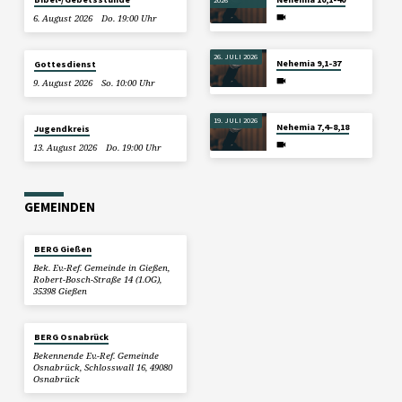
6. August 2026
Do. 19:00 Uhr
26. JULI 2026
Nehemia 9,1-37
Gottesdienst
9. August 2026
So. 10:00 Uhr
19. JULI 2026
Nehemia 7,4–8,18
Jugendkreis
13. August 2026
Do. 19:00 Uhr
GEMEINDEN
BERG Gießen
Bek. Ev.-Ref. Gemeinde in Gießen,
Robert-Bosch-Straße 14 (1.OG),
35398 Gießen
BERG Osnabrück
Bekennende Ev.-Ref. Gemeinde
Osnabrück, Schlosswall 16, 49080
Osnabrück