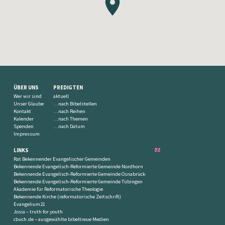
ÜBER UNS
PREDIGTEN
Wer wir sind
aktuell
Unser Glaube
…nach Bibelstellen
Kontakt
…nach Reihen
Kalender
…nach Themen
Spenden
…nach Datum
Impressum
LINKS
Rat Bekennender Evangelischer Gemeinden
Bekennende Evangelisch-Reformierte Gemeinde Nordhorn
Bekennende Evangelisch-Reformierte Gemeinde Osnabrück
Bekennende Evangelisch-Reformierte Gemeinde Tübingen
Akademie für Reformatorische Theologie
Bekennende Kirche (reformatorische Zeitschrift)
Evangelium21
Josia – truth for youth
cbuch.de – ausgewählte bibeltreue Medien