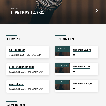
Weiter
1. PETRUS 1,17-21
TERMINE
PREDIGTEN
2. AUGUST
Gottesdienst
Nehemia 10,1-40
2026
9. August 2026
So. 10:00 Uhr
26. JULI 2026
Nehemia 9,1-37
Bibel-/Gebetsstunde
13. August 2026
Do. 19:00 Uhr
19. JULI 2026
Nehemia 7,4–8,18
Jugendkreis
13. August 2026
Do. 19:00 Uhr
GEMEINDEN