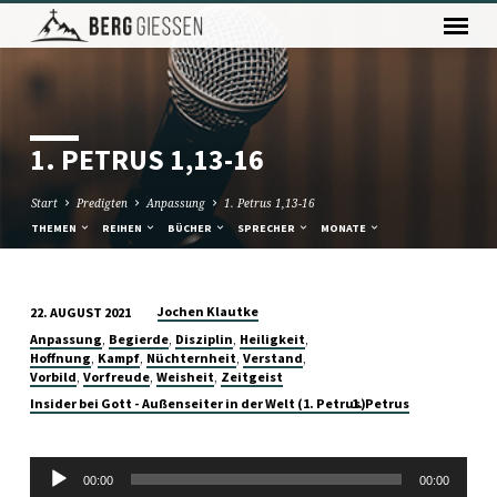
1. PETRUS 1,13-16
Start
Predigten
Anpassung
1. Petrus 1,13-16
THEMEN
REIHEN
BÜCHER
SPRECHER
MONATE
Jochen Klautke
22. AUGUST 2021
1.
,
,
,
,
Anpassung
Begierde
Disziplin
Heiligkeit
PETRUS
,
,
,
,
Hoffnung
Kampf
Nüchternheit
Verstand
,
,
,
Vorbild
Vorfreude
Weisheit
Zeitgeist
1,13-
Insider bei Gott - Außenseiter in der Welt (1. Petrus)
1. Petrus
16
Audio-
00:00
00:00
Player