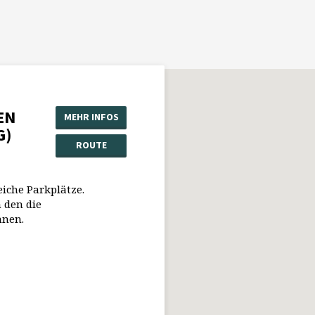
EN
MEHR INFOS
G)
ROUTE
eiche Parkplätze.
 den die
nnen.