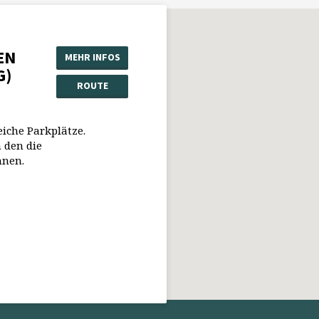
EN
MEHR INFOS
G)
ROUTE
eiche Parkplätze.
 den die
nnen.