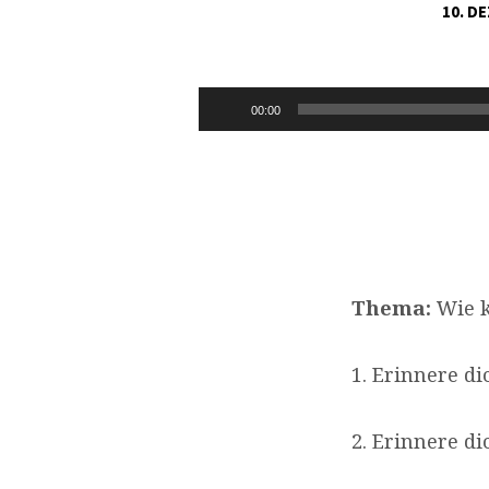
10. D
1.
TIMOTHEUS
Audio-
00:00
Player
1,15-
17
Thema:
Wie k
1. Erinnere di
2. Erinnere d