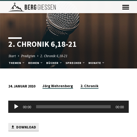
2. CHRONIK 6,18-21
Start
Predigten
2. Chronik 6,18-21
THEMEN
REIHEN
BÜCHER
SPRECHER
MONATE
Jörg Wehrenberg
2. Chronik
24. JANUAR 2010
2.
CHRONIK
Audio-
6,18-
00:00
00:00
Player
21
DOWNLOAD