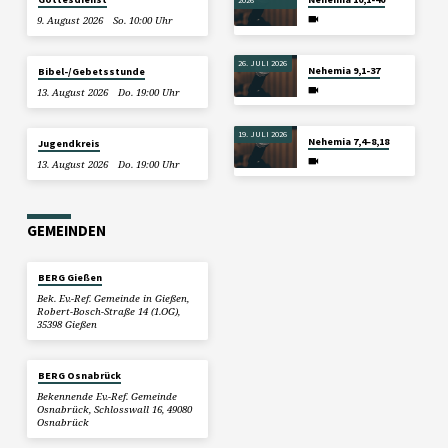
9. August 2026
So. 10:00 Uhr
26. JULI 2026
Nehemia 9,1-37
Bibel-/Gebetsstunde
13. August 2026
Do. 19:00 Uhr
19. JULI 2026
Nehemia 7,4–8,18
Jugendkreis
13. August 2026
Do. 19:00 Uhr
GEMEINDEN
BERG Gießen
Bek. Ev.-Ref. Gemeinde in Gießen,
Robert-Bosch-Straße 14 (1.OG),
35398 Gießen
BERG Osnabrück
Bekennende Ev.-Ref. Gemeinde
Osnabrück, Schlosswall 16, 49080
Osnabrück