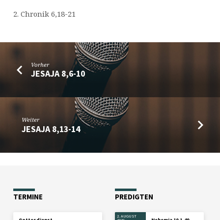
2. Chronik 6,18-21
Vorher
JESAJA 8,6-10
Weiter
JESAJA 8,13-14
TERMINE
PREDIGTEN
2. AUGUST
Gottesdienst
Nehemia 10,1-40
2026