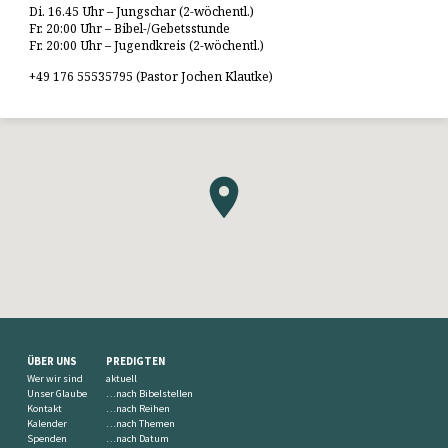
Di. 16.45 Uhr – Jungschar (2-wöchentl.)
Fr. 20:00 Uhr – Bibel-/Gebetsstunde
Fr. 20:00 Uhr – Jugendkreis (2-wöchentl.)
+49 176 55535795 (Pastor Jochen Klautke)
ÜBER UNS
PREDIGTEN
Wer wir sind
aktuell
Unser Glaube
…nach Bibelstellen
Kontakt
…nach Reihen
Kalender
…nach Themen
Spenden
…nach Datum