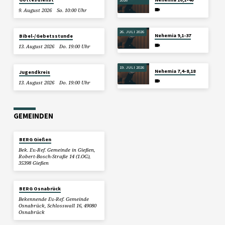
9. August 2026
So. 10:00 Uhr
26. JULI 2026
Nehemia 9,1-37
Bibel-/Gebetsstunde
13. August 2026
Do. 19:00 Uhr
19. JULI 2026
Nehemia 7,4–8,18
Jugendkreis
13. August 2026
Do. 19:00 Uhr
GEMEINDEN
BERG Gießen
Bek. Ev.-Ref. Gemeinde in Gießen,
Robert-Bosch-Straße 14 (1.OG),
35398 Gießen
BERG Osnabrück
Bekennende Ev.-Ref. Gemeinde
Osnabrück, Schlosswall 16, 49080
Osnabrück