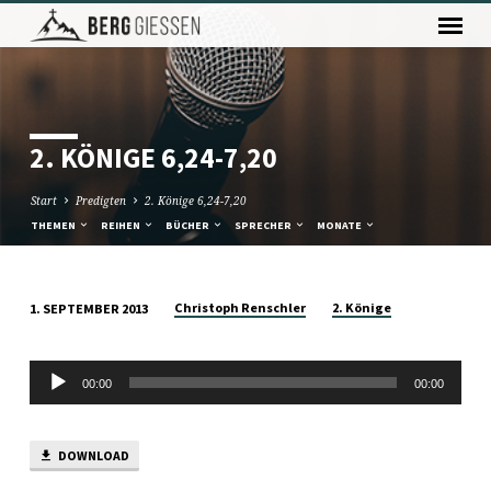
2. KÖNIGE 6,24-7,20
Start
Predigten
2. Könige 6,24-7,20
THEMEN
REIHEN
BÜCHER
SPRECHER
MONATE
Christoph Renschler
2. Könige
1. SEPTEMBER 2013
2.
KÖNIGE
Audio-
6,24-
00:00
00:00
Player
7,20
DOWNLOAD