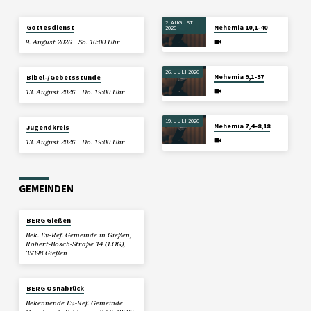
2. AUGUST
Gottesdienst
Nehemia 10,1-40
2026
9. August 2026
So. 10:00 Uhr
26. JULI 2026
Nehemia 9,1-37
Bibel-/Gebetsstunde
13. August 2026
Do. 19:00 Uhr
19. JULI 2026
Nehemia 7,4–8,18
Jugendkreis
13. August 2026
Do. 19:00 Uhr
GEMEINDEN
BERG Gießen
Bek. Ev.-Ref. Gemeinde in Gießen,
Robert-Bosch-Straße 14 (1.OG),
35398 Gießen
BERG Osnabrück
Bekennende Ev.-Ref. Gemeinde