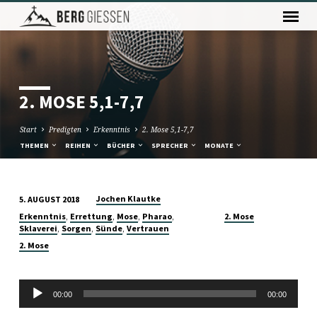
2. MOSE 5,1-7,7
Start
Predigten
Erkenntnis
2. Mose 5,1-7,7
THEMEN
REIHEN
BÜCHER
SPRECHER
MONATE
Jochen Klautke
5. AUGUST 2018
2.
,
,
,
,
Erkenntnis
Errettung
Mose
Pharao
2. Mose
MOSE
,
,
,
Sklaverei
Sorgen
Sünde
Vertrauen
5,1-
2. Mose
7,7
Audio-
00:00
00:00
Player