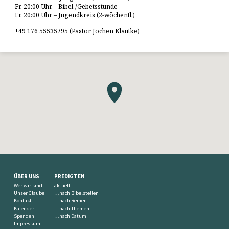
Fr. 20:00 Uhr – Bibel-/Gebetsstunde
Fr. 20:00 Uhr – Jugendkreis (2-wöchentl.)
+49 176 55535795 (Pastor Jochen Klautke)
ÜBER UNS
PREDIGTEN
Wer wir sind
aktuell
Unser Glaube
…nach Bibelstellen
Kontakt
…nach Reihen
Kalender
…nach Themen
Spenden
…nach Datum
Impressum