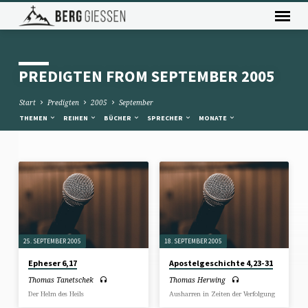
PREDIGTEN FROM SEPTEMBER 2005
Start
Predigten
2005
September
THEMEN
REIHEN
BÜCHER
SPRECHER
MONATE
PREDIGTEN
FROM
SEPTEMBER
2005
25. SEPTEMBER 2005
18. SEPTEMBER 2005
Epheser 6,17
Apostelgeschichte 4,23-31
Thomas Tanetschek
Thomas Herwing
Der Helm des Heils
Ausharren in Zeiten der Verfolgung