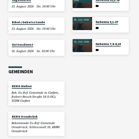
13. August 2026
Do. 19:00 Uhr
26. JULI 2026
Nehemia 9,1-37
Bibel-/Gebetsstunde
13. August 2026
Do. 19:00 Uhr
19. JULI 2026
Nehemia 7,4–8,18
Gottesdienst
16. August 2026
So. 10:00 Uhr
GEMEINDEN
BERG Gießen
Bek. Ev.-Ref. Gemeinde in Gießen,
Robert-Bosch-Straße 14 (1.OG),
35398 Gießen
BERG Osnabrück
Bekennende Ev.-Ref. Gemeinde
Osnabrück, Schlosswall 16, 49080
Osnabrück