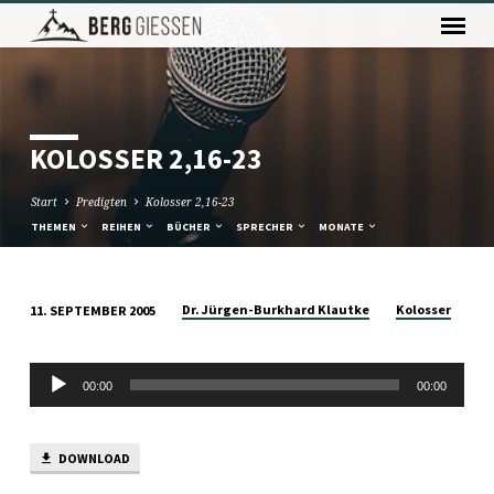
KOLOSSER 2,16-23
Start
Predigten
Kolosser 2,16-23
THEMEN
REIHEN
BÜCHER
SPRECHER
MONATE
Dr. Jürgen-Burkhard Klautke
Kolosser
11. SEPTEMBER 2005
KOLOSSER
2,16-
Audio-
23
00:00
00:00
Player
DOWNLOAD