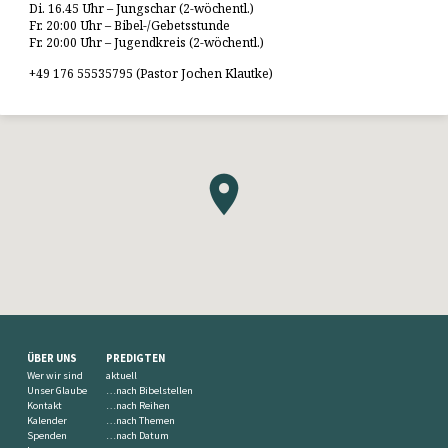
Di. 16.45 Uhr – Jungschar (2-wöchentl.)
Fr. 20:00 Uhr – Bibel-/Gebetsstunde
Fr. 20:00 Uhr – Jugendkreis (2-wöchentl.)
+49 176 55535795 (Pastor Jochen Klautke)
ÜBER UNS
PREDIGTEN
Wer wir sind
aktuell
Unser Glaube
…nach Bibelstellen
Kontakt
…nach Reihen
Kalender
…nach Themen
Spenden
…nach Datum