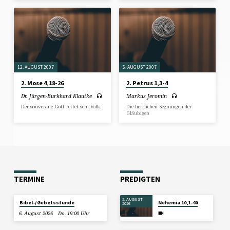
12. AUGUST 2007
5. AUGUST 2007
2. Mose 4,18-26
2. Petrus 1,3-4
Dr. Jürgen-Burkhard Klautke
Markus Jeromin
Der souveräne Gott rettet sein Volk
Die herrlichen Segnungen der
Gläubigen
TERMINE
PREDIGTEN
2. AUGUST
Bibel-/Gebetsstunde
Nehemia 10,1-40
2026
6. August 2026
Do. 19:00 Uhr