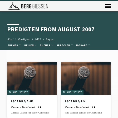
PREDIGTEN FROM AUGUST 2007
Start
Predigten
2007
August
THEMEN
REIHEN
BÜCHER
SPRECHER
MONATE
PREDIGTEN
FROM
AUGUST
2007
26. AUGUST 2007
19. AUGUST 2007
Epheser 4,7-10
Epheser 4,1-6
Thomas Tanetschek
Thomas Tanetschek
Christi Gaben für seine Gemeinde
Ein Wandel gemäß der Berufung