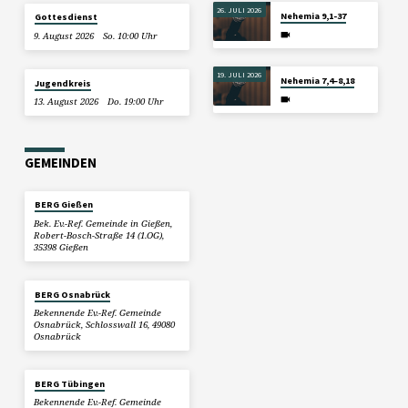
26. JULI 2026
Nehemia 9,1-37
Gottesdienst
9. August 2026
So. 10:00 Uhr
19. JULI 2026
Nehemia 7,4–8,18
Jugendkreis
13. August 2026
Do. 19:00 Uhr
GEMEINDEN
BERG Gießen
Bek. Ev.-Ref. Gemeinde in Gießen,
Robert-Bosch-Straße 14 (1.OG),
35398 Gießen
BERG Osnabrück
Bekennende Ev.-Ref. Gemeinde
Osnabrück, Schlosswall 16, 49080
Osnabrück
BERG Tübingen
Bekennende Ev.-Ref. Gemeinde