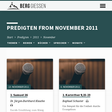
PREDIGTEN FROM NOVEMBER 2011
Start
Predigten
2011
November
THEMEN
REIHEN
BÜCHER
SPRECHER
MONATE
PREDIGTEN
FROM
NOVEMBER
2011
13. NOVEMBER 2011
6. NOVEMBER 2011
1. Samuel 16
1. Korinther 9,15-23
Dr. Jürgen-Burkhard Klautke
Raphael Schuster
Ein Beispiel für die Freiheit durchs
Evangelium
Davids Erwählung zum König