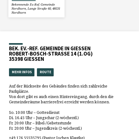
Bekennende Ev.-Ref. Gemeinde
Nordhorn, Lange Straße 60, 48531
Nordhorn
BEK. EV.-REF. GEMEINDE IN GIESSEN
ROBERT-BOSCH-STRASSE 14 (1.OG)
35398 GIESSEN
MEHR INFOS
ROUTE
Auf der Rückseite des Gebäudes finden sich zahlreiche
Parkplätze.
Von dort gibt es auch einen Hintereingang, durch den die
Gemeinderäume barrierefrei erreicht werden können.
So. 10:00 Uhr – Gottesdienst
Di. 16.45 Uhr – Jungschar (2-wöchentl.)
Fr. 20:00 Uhr – Bibel-/Gebetsstunde
Fr. 20:00 Uhr – Jugendkreis (2-wöchentl.)
+49 176 55535795 (Pastor Jochen Klautke)