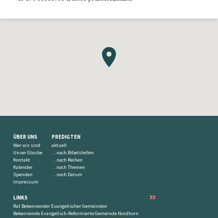
ÜBER UNS
PREDIGTEN
Wer wir sind
aktuell
Unser Glaube
…nach Bibelstellen
Kontakt
…nach Reihen
Kalender
…nach Themen
Spenden
…nach Datum
Impressum
LINKS
Rat Bekennender Evangelischer Gemeinden
Bekennende Evangelisch-Reformierte Gemeinde Nordhorn