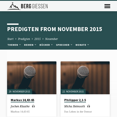
PREDIGTEN FROM NOVEMBER 2015
Start
Predigten
2015
November
THEMEN
REIHEN
BÜCHER
SPRECHER
MONATE
PREDIGTEN
FROM
NOVEMBER
2015
29. NOVEMBER 2015
22. NOVEMBER 2015
Markus 14,43-65
Philipper 2,1-5
Jochen Klautke
Micha Heimsoth
Markus 14,43-65
Das Leben in der Demut