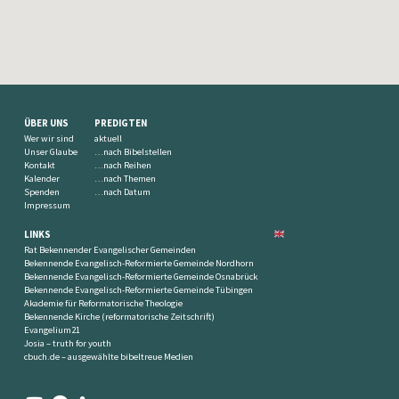
ÜBER UNS
PREDIGTEN
Wer wir sind
aktuell
Unser Glaube
…nach Bibelstellen
Kontakt
…nach Reihen
Kalender
…nach Themen
Spenden
…nach Datum
Impressum
LINKS
Rat Bekennender Evangelischer Gemeinden
Bekennende Evangelisch-Reformierte Gemeinde Nordhorn
Bekennende Evangelisch-Reformierte Gemeinde Osnabrück
Bekennende Evangelisch-Reformierte Gemeinde Tübingen
Akademie für Reformatorische Theologie
Bekennende Kirche (reformatorische Zeitschrift)
Evangelium21
Josia – truth for youth
cbuch.de – ausgewählte bibeltreue Medien