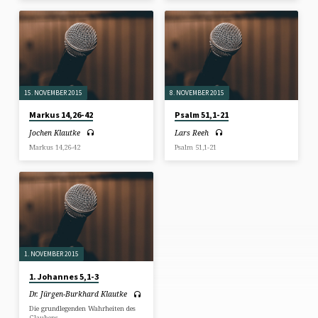
15. NOVEMBER 2015
8. NOVEMBER 2015
Markus 14,26-42
Psalm 51,1-21
Jochen Klautke
Lars Reeh
Markus 14,26-42
Psalm 51,1-21
1. NOVEMBER 2015
1. Johannes 5,1-3
Dr. Jürgen-Burkhard Klautke
Die grundlegenden Wahrheiten des
Glaubens