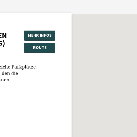
EN
MEHR INFOS
G)
ROUTE
eiche Parkplätze.
 den die
nnen.