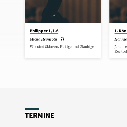
FEBRUAR
2015
Philipper 1,1-6
1. Kön
Micha Heimsoth
Hanniel
Wir sind Sklaven, Heilige und Gläubige
Joab – 
Kontrol
TERMINE