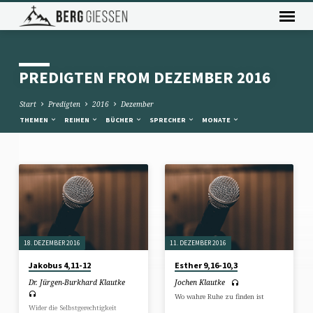
PREDIGTEN FROM DEZEMBER 2016
Start
Predigten
2016
Dezember
THEMEN
REIHEN
BÜCHER
SPRECHER
MONATE
PREDIGTEN
FROM
DEZEMBER
2016
18. DEZEMBER 2016
11. DEZEMBER 2016
Jakobus 4,11-12
Esther 9,16-10,3
Dr. Jürgen-Burkhard Klautke
Jochen Klautke
Wo wahre Ruhe zu finden ist
Wider die Selbstgerechtigkeit