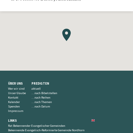
ÜBER UNS
PREDIGTEN
Wer wir sind
aktuell
Unser Glaube
…nach Bibelstellen
Kontakt
…nach Reihen
Kalender
…nach Themen
Spenden
…nach Datum
Impressum
LINKS
Rat Bekennender Evangelischer Gemeinden
Bekennende Evangelisch-Reformierte Gemeinde Nordhorn