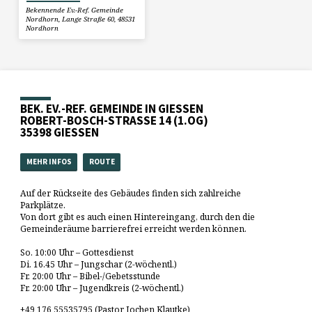
Bekennende Ev.-Ref. Gemeinde
Nordhorn, Lange Straße 60, 48531
Nordhorn
BEK. EV.-REF. GEMEINDE IN GIESSEN
ROBERT-BOSCH-STRASSE 14 (1.OG)
35398 GIESSEN
MEHR INFOS
ROUTE
Auf der Rückseite des Gebäudes finden sich zahlreiche
Parkplätze.
Von dort gibt es auch einen Hintereingang, durch den die
Gemeinderäume barrierefrei erreicht werden können.
So. 10:00 Uhr – Gottesdienst
Di. 16.45 Uhr – Jungschar (2-wöchentl.)
Fr. 20:00 Uhr – Bibel-/Gebetsstunde
Fr. 20:00 Uhr – Jugendkreis (2-wöchentl.)
+49 176 55535795 (Pastor Jochen Klautke)