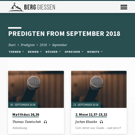
PREDIGTEN FROM SEPTEMBER 2018
Start
Predigten
2018
September
THEMEN
REIHEN
BÜCHER
SPRECHER
MONATE
PREDIGTEN
FROM
SEPTEMBER
2018
30. SEPTEMBER 2018
23. SEPTEMBER 2018
Matthäus 16,26
2. Mose 12,37-13,22
Thomas Tanetschek
Jochen Klautke
Ablenkung
Gott rettet aus Gnade – und jetzt?