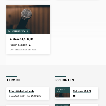
14. SEPTEMBER 2018
2. Mose 11,1-12,36
Jochen Klautke
Gott errettet sich ein Volk
TERMINE
PREDIGTEN
2. AUGUST
Bibel-/Gebetsstunde
Nehemia 10,1-40
2026
6. August 2026
Do. 19:00 Uhr