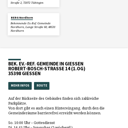
Straße 2, 72072 Tübingen
BERG Nordhorn
Bekennende Ev.-Ref. Gemeinde
Nordhorn, Lange Straße 60, 48531
Nordhorn
BEK. EV.-REF. GEMEINDE IN GIESSEN
ROBERT-BOSCH-STRASSE 14 (1.OG)
35398 GIESSEN
MEHR INFOS
ROUTE
Auf der Rückseite des Gebäudes finden sich zahlreiche
Parkplätze.
Von dort gibt es auch einen Hintereingang, durch den die
Gemeinderäume barrierefrei erreicht werden können.
So. 10:00 Uhr – Gottesdienst
Di. 16.45 Uhr – Jungschar (2-wöchentl.)