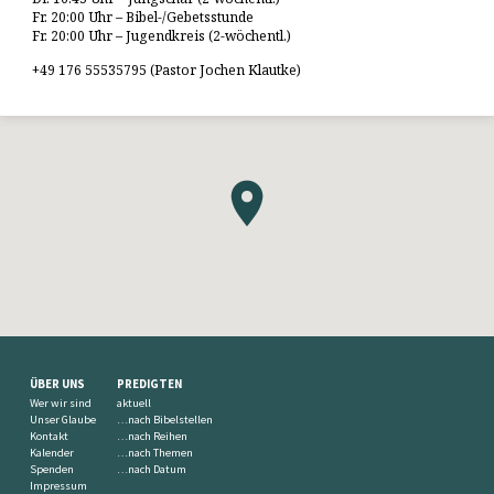
Fr. 20:00 Uhr – Bibel-/Gebetsstunde
Fr. 20:00 Uhr – Jugendkreis (2-wöchentl.)
+49 176 55535795 (Pastor Jochen Klautke)
ÜBER UNS
PREDIGTEN
Wer wir sind
aktuell
Unser Glaube
…nach Bibelstellen
Kontakt
…nach Reihen
Kalender
…nach Themen
Spenden
…nach Datum
Impressum