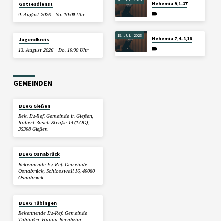
26. JULI 2026
Nehemia 9,1-37
Gottesdienst
9. August 2026
So. 10:00 Uhr
19. JULI 2026
Nehemia 7,4–8,18
Jugendkreis
13. August 2026
Do. 19:00 Uhr
GEMEINDEN
BERG Gießen
Bek. Ev.-Ref. Gemeinde in Gießen,
Robert-Bosch-Straße 14 (1.OG),
35398 Gießen
BERG Osnabrück
Bekennende Ev.-Ref. Gemeinde
Osnabrück, Schlosswall 16, 49080
Osnabrück
BERG Tübingen
Bekennende Ev.-Ref. Gemeinde
Tübingen, Hanna-Bernheim-