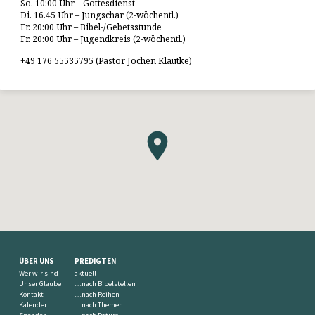
So. 10:00 Uhr – Gottesdienst
Di. 16.45 Uhr – Jungschar (2-wöchentl.)
Fr. 20:00 Uhr – Bibel-/Gebetsstunde
Fr. 20:00 Uhr – Jugendkreis (2-wöchentl.)
+49 176 55535795 (Pastor Jochen Klautke)
ÜBER UNS
PREDIGTEN
Wer wir sind
aktuell
Unser Glaube
…nach Bibelstellen
Kontakt
…nach Reihen
Kalender
…nach Themen