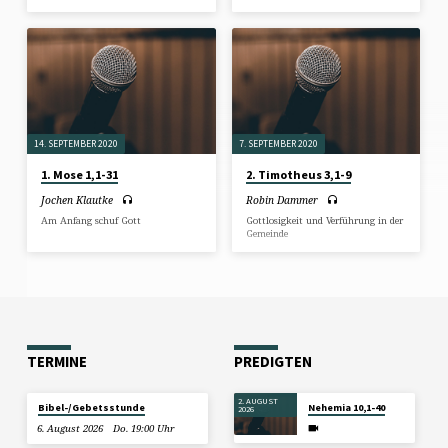
14. SEPTEMBER 2020
7. SEPTEMBER 2020
1. Mose 1,1-31
2. Timotheus 3,1-9
Jochen Klautke
Robin Dammer
Am Anfang schuf Gott
Gottlosigkeit und Verführung in der
Gemeinde
TERMINE
PREDIGTEN
2. AUGUST
Bibel-/Gebetsstunde
Nehemia 10,1-40
2026
6. August 2026
Do. 19:00 Uhr