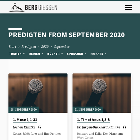
PREDIGTEN FROM SEPTEMBER 2020
Start
Predigten
2020
September
THEMEN
REIHEN
BÜCHER
SPRECHER
MONATE
PREDIGTEN
FROM
SEPTEMBER
2020
28. SEPTEMBER 2020
21. SEPTEMBER 2020
1. Mose 1,1-31
1. Timotheus 1,3-5
Jochen Klautke
Dr. Jürgen-Burkhard Klautke
Gottes Schöpfung und ihre Kritiker
Schwert und Kelle: Der Dienst am
Wort Gottes