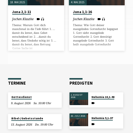
18. MAI 2025
4. MAI 2025
Jona 2,1-11
Jona 1,1-16
Jochen Klautke
Jochen Klautke
Thema: Warum Gott dich
Thema: Wie Gott deiner
manchmal in die Tiefe führt 1. …
mangelnden Gottesfurcht begegnet
damit du lernst, dass Gebet
1. Gott sieht mangelnde
entscheidend ist 2. …damit du
Gottesfurcht 2. Gott demütigt
lernst, dass Umkehr nötig ist 3. …
mangelnde Gottesfurcht 3. Gott
damit du lernst, dass Rettung
heilt mangelnde Gottesfurcht
Gottes Sache ist
TERMINE
PREDIGTEN
2. AUGUST
Gottesdienst
Nehemia 10,1-40
2026
9. August 2026
So. 10:00 Uhr
26. JULI 2026
Nehemia 9,1-37
Bibel-/Gebetsstunde
13. August 2026
Do. 19:00 Uhr