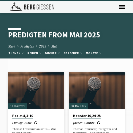
PREDIGTEN FROM MAI 2025
Start
Predigten
2025
Mai
THEMEN
REIHEN
BÜCHER
SPRECHER
MONATE
PREDIGTEN
FROM
MAI
2025
31. MAI 2025
30. MAI 2025
Psalm 8,1-10
Hebräer 10,24-25
Ludwig Rühle
Jochen Klautke
Thema: Transhumanismus – Was
Thema: Influencer, Instagram und
ist der Mensch?
Interviews – Christliches im