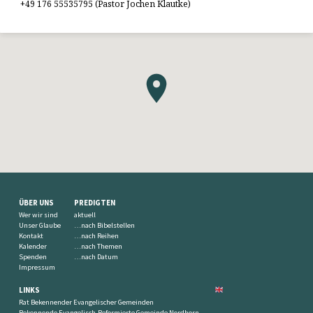
+49 176 55535795 (Pastor Jochen Klautke)
ÜBER UNS
PREDIGTEN
Wer wir sind
aktuell
Unser Glaube
…nach Bibelstellen
Kontakt
…nach Reihen
Kalender
…nach Themen
Spenden
…nach Datum
Impressum
LINKS
Rat Bekennender Evangelischer Gemeinden
Bekennende Evangelisch-Reformierte Gemeinde Nordhorn