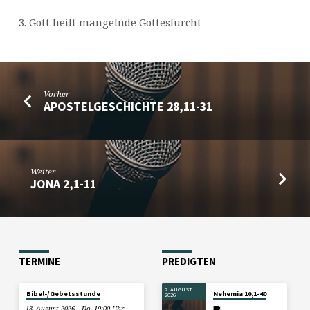
3. Gott heilt mangelnde Gottesfurcht
Vorher
APOSTELGESCHICHTE 28,11-31
Weiter
JONA 2,1-11
TERMINE
PREDIGTEN
2. AUGUST
Bibel-/Gebetsstunde
Nehemia 10,1-40
2026
13. August 2026
Do. 19:00 Uhr