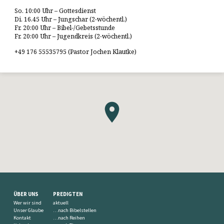
So. 10:00 Uhr – Gottesdienst
Di. 16.45 Uhr – Jungschar (2-wöchentl.)
Fr. 20:00 Uhr – Bibel-/Gebetsstunde
Fr. 20:00 Uhr – Jugendkreis (2-wöchentl.)
+49 176 55535795 (Pastor Jochen Klautke)
ÜBER UNS
PREDIGTEN
Wer wir sind
aktuell
Unser Glaube
…nach Bibelstellen
Kontakt
…nach Reihen