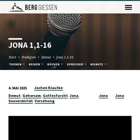
JONA 1,1-16
Start
Predigten
Demut
Jona 1,1-16
THEMEN
REIHEN
BÜCHER
SPRECHER
MONATE
Jochen Klautke
4. MAI 2025
JONA
,
,
,
,
Demut
Gehorsam
Gottesfurcht
Jona
Jona
Jona
1,1-
,
Souveränität
Vorsehung
16