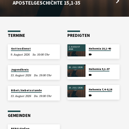
APOSTELGESCHICHTE 15,1-35
TERMINE
PREDIGTEN
2. AUGUST
Gottesdienst
Nehemia 10,1-40
2026
9. August 2026
So. 10:00 Uhr
26. JULI 2026
Nehemia 9,1-37
Jugendkreis
13. August 2026
Do. 19:00 Uhr
19. JULI 2026
Nehemia 7,4–8,18
Bibel-/Gebetsstunde
13. August 2026
Do. 19:00 Uhr
GEMEINDEN
BERG Gießen