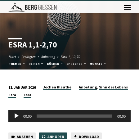
ESRA 1,1-2,70
Start
Predigten
Anbetung
Esra 1,1-2,70
THEMEN
REIHEN
BÜCHER
SPRECHER
MONATE
,
Jochen Klautke
Anbetung
Sinn des Lebens
11. JANUAR 2026
ESRA
Esra
Esra
1,1-
2,70
Audio-
00:00
00:00
Player
ANSEHEN
ANHÖREN
DOWNLOAD