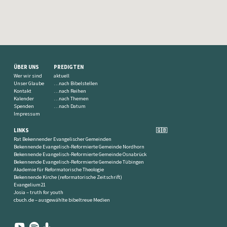
ÜBER UNS
PREDIGTEN
Wer wir sind
aktuell
Unser Glaube
…nach Bibelstellen
Kontakt
…nach Reihen
Kalender
…nach Themen
Spenden
…nach Datum
Impressum
LINKS
🇬🇧
Rat Bekennender Evangelischer Gemeinden
Bekennende Evangelisch-Reformierte Gemeinde Nordhorn
Bekennende Evangelisch-Reformierte Gemeinde Osnabrück
Bekennende Evangelisch-Reformierte Gemeinde Tübingen
Akademie für Reformatorische Theologie
Bekennende Kirche (reformatorische Zeitschrift)
Evangelium21
Josia – truth for youth
cbuch.de – ausgewählte bibeltreue Medien