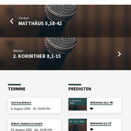
Vorher
MATTHÄUS 5,38-42
Weiter
2. KORINTHER 8,1-15
TERMINE
PREDIGTEN
2. AUGUST
Gottesdienst
Nehemia 10,1-40
2026
9. August 2026
So. 10:00 Uhr
26. JULI 2026
Nehemia 9,1-37
Bibel-/Gebetsstunde
13. August 2026
Do. 19:00 Uhr