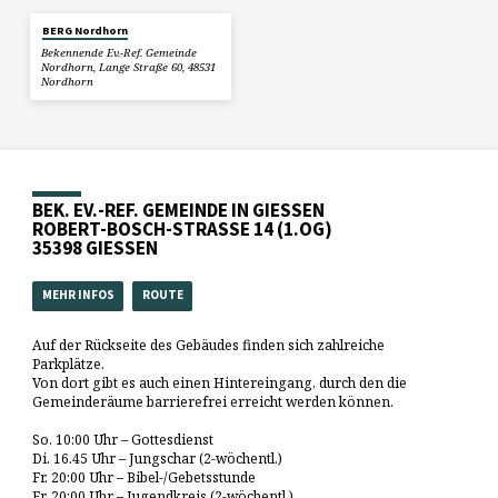
BERG Nordhorn
Bekennende Ev.-Ref. Gemeinde
Nordhorn, Lange Straße 60, 48531
Nordhorn
BEK. EV.-REF. GEMEINDE IN GIESSEN
ROBERT-BOSCH-STRASSE 14 (1.OG)
35398 GIESSEN
MEHR INFOS
ROUTE
Auf der Rückseite des Gebäudes finden sich zahlreiche
Parkplätze.
Von dort gibt es auch einen Hintereingang, durch den die
Gemeinderäume barrierefrei erreicht werden können.
So. 10:00 Uhr – Gottesdienst
Di. 16.45 Uhr – Jungschar (2-wöchentl.)
Fr. 20:00 Uhr – Bibel-/Gebetsstunde
Fr. 20:00 Uhr – Jugendkreis (2-wöchentl.)