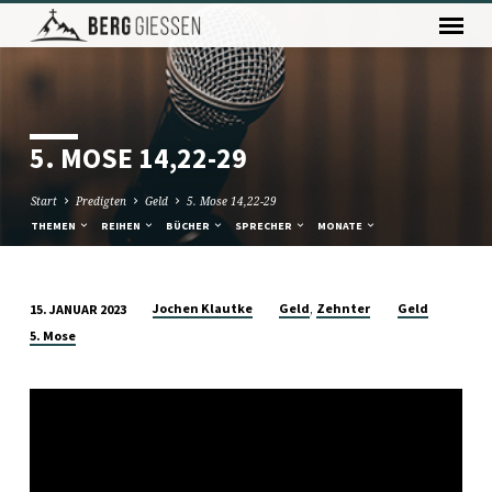
5. MOSE 14,22-29
Start
Predigten
Geld
5. Mose 14,22-29
THEMEN
REIHEN
BÜCHER
SPRECHER
MONATE
,
Jochen Klautke
Geld
Zehnter
Geld
15. JANUAR 2023
5.
5. Mose
MOSE
14,22-
29