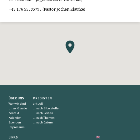
+49 176 55535795 (Pastor Jochen Klautke)
ÜBER UNS
PREDIGTEN
Wer wir sind
aktuell
Unser Glaube
…nach Bibelstellen
Kontakt
…nach Reihen
Kalender
…nach Themen
Spenden
…nach Datum
Impressum
LINKS