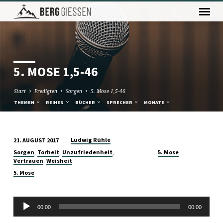
5. MOSE 1,5-46
Start
Predigten
Sorgen
5. Mose 1,5-46
THEMEN
REIHEN
BÜCHER
SPRECHER
MONATE
Ludwig Rühle
21. AUGUST 2017
5.
,
,
,
Sorgen
Torheit
Unzufriedenheit
5. Mose
MOSE
,
Vertrauen
Weisheit
1,5-
5. Mose
46
Audio-
00:00
00:00
Player