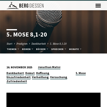
5. MOSE 8,1-20
Start
Predigten
Dankbarkeit
5. Mose 8,1-20
THEMEN
REIHEN
BÜCHER
SPRECHER
MONATE
Jonathan Malisi
16. NOVEMBER 2025
5.
,
,
,
Dankbarkeit
Demut
Hoffnung
5. Mose
MOSE
,
,
,
Unzufriedenheit
Verheißung
Versuchung
Zufriedenheit
8,1-
20