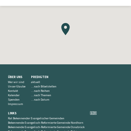
ÜBER UNS
PREDIGTEN
Wer wir sind
aktuell
Unser Glaube
…nach Bibelstellen
Kontakt
…nach Reihen
Kalender
…nach Themen
Spenden
…nach Datum
Impressum
LINKS
🇬🇧
Rat Bekennender Evangelischer Gemeinden
Bekennende Evangelisch-Reformierte Gemeinde Nordhorn
Bekennende Evangelisch-Reformierte Gemeinde Osnabrück