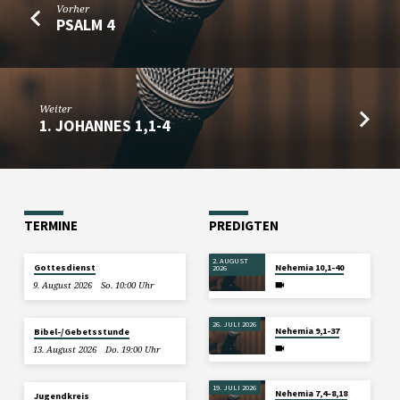
Vorher
PSALM 4
Weiter
1. JOHANNES 1,1-4
TERMINE
PREDIGTEN
2. AUGUST
Gottesdienst
Nehemia 10,1-40
2026
9. August 2026
So. 10:00 Uhr
26. JULI 2026
Nehemia 9,1-37
Bibel-/Gebetsstunde
13. August 2026
Do. 19:00 Uhr
19. JULI 2026
Nehemia 7,4–8,18
Jugendkreis