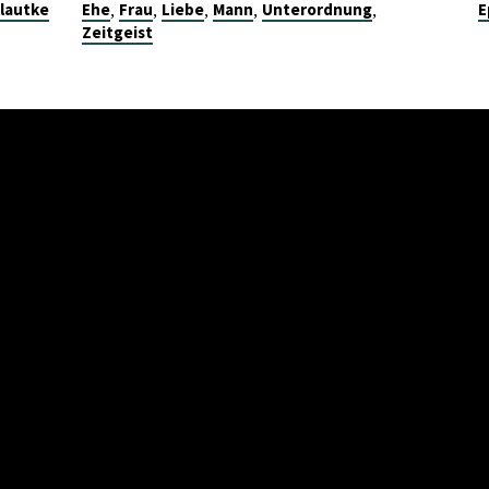
,
,
,
,
,
lautke
Ehe
Frau
Liebe
Mann
Unterordnung
E
Zeitgeist