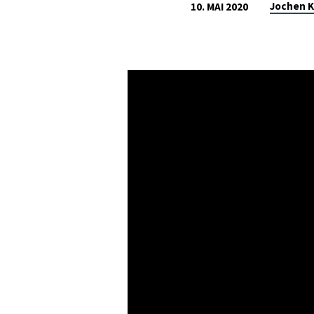
Jochen K
10. MAI 2020
EPHESER
5,22-
33