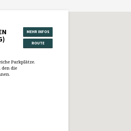
EN
MEHR INFOS
G)
ROUTE
eiche Parkplätze.
 den die
nnen.