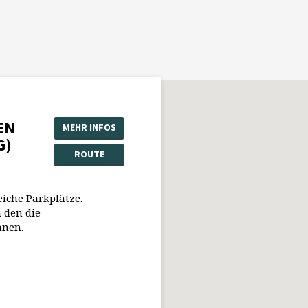
EN
MEHR INFOS
G)
ROUTE
eiche Parkplätze.
 den die
nnen.