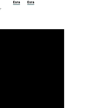
Esra
Esra
,
t