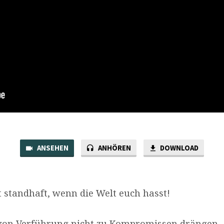
ANSEHEN
ANHÖREN
DOWNLOAD
t standhaft, wenn die Welt euch hasst!
 von Verführung nicht zu Kompromissen drängen