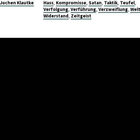
,
,
,
,
,
Jochen Klautke
Hass
Kompromisse
Satan
Taktik
Teufel
,
,
,
Verfolgung
Verführung
Verzweiflung
Wel
,
Widerstand
Zeitgeist