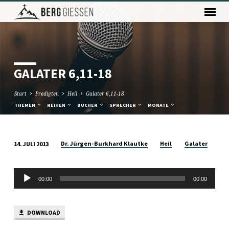
GALATER 6,11-18
Start
Predigten
Heil
Galater 6,11-18
THEMEN
REIHEN
BÜCHER
SPRECHER
MONATE
Dr. Jürgen-Burkhard Klautke
Heil
Galater
14. JULI 2013
GALATER
6,11-
Audio-
18
00:00
00:00
Player
DOWNLOAD