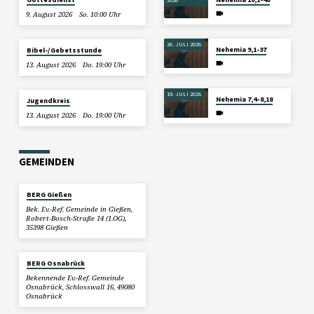
9. August 2026
So. 10:00 Uhr
26. JULI 2026
Nehemia 9,1-37
Bibel-/Gebetsstunde
13. August 2026
Do. 19:00 Uhr
19. JULI 2026
Nehemia 7,4–8,18
Jugendkreis
13. August 2026
Do. 19:00 Uhr
GEMEINDEN
BERG Gießen
Bek. Ev.-Ref. Gemeinde in Gießen,
Robert-Bosch-Straße 14 (1.OG),
35398 Gießen
BERG Osnabrück
Bekennende Ev.-Ref. Gemeinde
Osnabrück, Schlosswall 16, 49080
Osnabrück