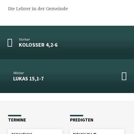
Die Lehrer in der Gemeinde
Vorher
KOLOSSER 4,2-6
Weiter
LUKAS 15,1-7
TERMINE
PREDIGTEN
2. AUGUST
Gottesdienst
Nehemia 10,1-40
2026