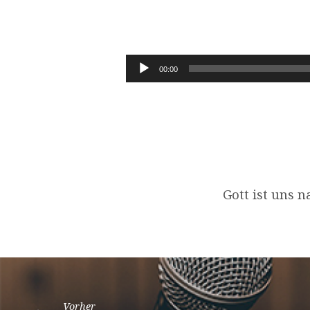
JESAJA
55,6-
Audio-
00:00
Player
13
Gott ist uns 
Vorher