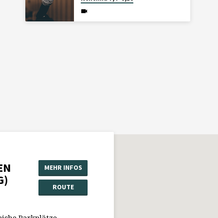
EN
MEHR INFOS
G)
ROUTE
eiche Parkplätze.