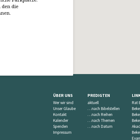
 den die
nnen.
ÜBER UNS
PREDIGTEN
LIN
Wer wir sind
aktuell
Rat 
Unser Glaube
…nach Bibelstellen
Beke
Kontakt
…nach Reihen
Beke
Kalender
…nach Themen
Beke
Spenden
…nach Datum
Akad
Impressum
Beke
Evan