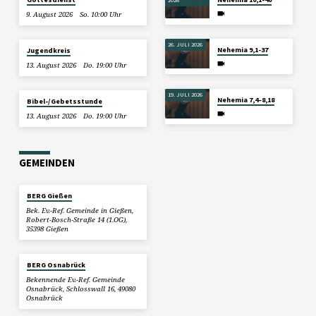
9. August 2026
So. 10:00 Uhr
26. JULI 2026
Nehemia 9,1-37
Jugendkreis
13. August 2026
Do. 19:00 Uhr
19. JULI 2026
Nehemia 7,4–8,18
Bibel-/Gebetsstunde
13. August 2026
Do. 19:00 Uhr
GEMEINDEN
BERG Gießen
Bek. Ev.-Ref. Gemeinde in Gießen,
Robert-Bosch-Straße 14 (1.OG),
35398 Gießen
BERG Osnabrück
Bekennende Ev.-Ref. Gemeinde
Osnabrück, Schlosswall 16, 49080
Osnabrück