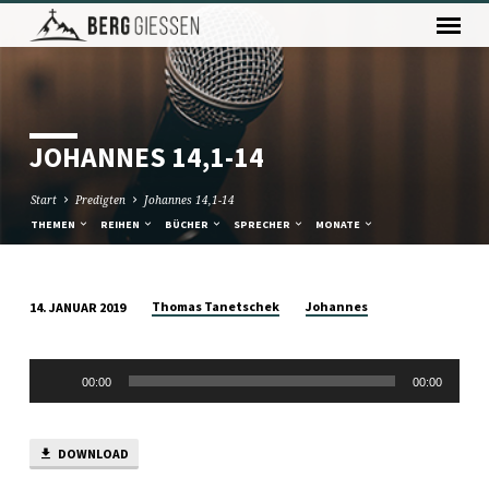
JOHANNES 14,1-14
Start
Predigten
Johannes 14,1-14
THEMEN
REIHEN
BÜCHER
SPRECHER
MONATE
Thomas Tanetschek
Johannes
14. JANUAR 2019
JOHANNES
14,1-
Audio-
14
00:00
00:00
Player
DOWNLOAD