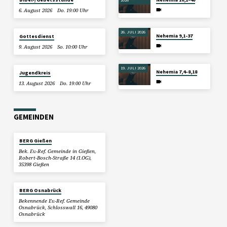
6. August 2026
Do. 19:00 Uhr
26. JULI 2026
Nehemia 9,1-37
Gottesdienst
9. August 2026
So. 10:00 Uhr
19. JULI 2026
Nehemia 7,4–8,18
Jugendkreis
13. August 2026
Do. 19:00 Uhr
GEMEINDEN
BERG Gießen
Bek. Ev.-Ref. Gemeinde in Gießen,
Robert-Bosch-Straße 14 (1.OG),
35398 Gießen
BERG Osnabrück
Bekennende Ev.-Ref. Gemeinde
Osnabrück, Schlosswall 16, 49080
Osnabrück