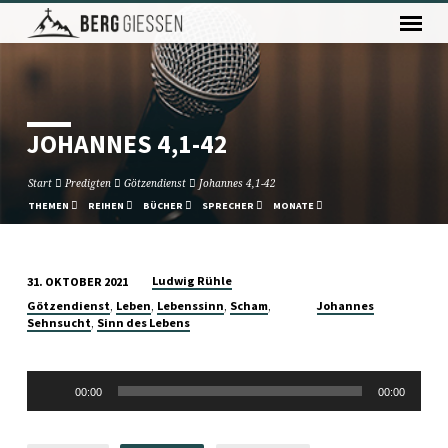
JOHANNES 4,1-42
Start
Predigten
Götzendienst
Johannes 4,1-42
THEMEN
REIHEN
BÜCHER
SPRECHER
MONATE
Ludwig Rühle
31. OKTOBER 2021
JOHANNES
,
,
,
,
Götzendienst
Leben
Lebenssinn
Scham
Johannes
4,1-
,
Sehnsucht
Sinn des Lebens
42
Audio-
00:00
00:00
Player