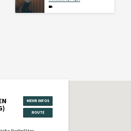
EN
MEHR INFOS
G)
ROUTE
eiche Parkplätze.