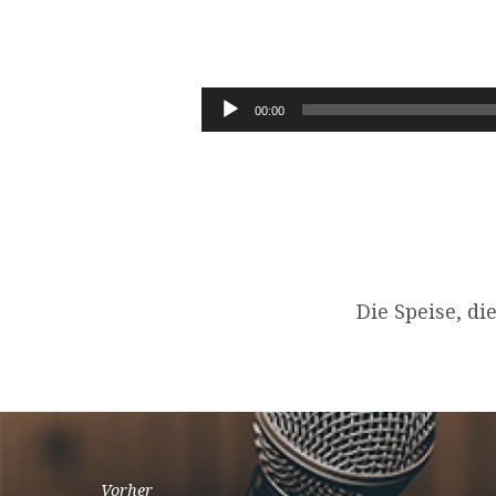
JOHANNES
6,27-
Audio-
00:00
Player
29
Die Speise, di
Vorher