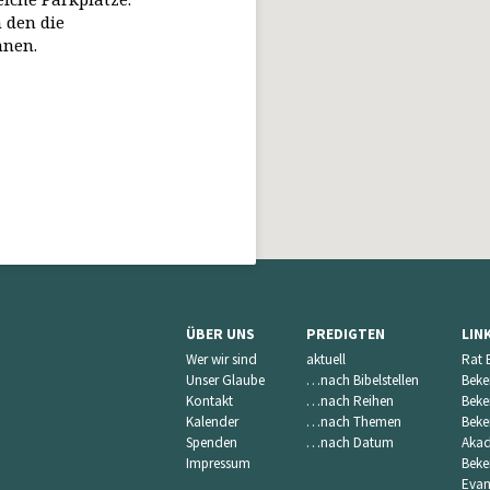
 den die
nnen.
ÜBER UNS
PREDIGTEN
LIN
Wer wir sind
aktuell
Rat 
Unser Glaube
…nach Bibelstellen
Beke
Kontakt
…nach Reihen
Beke
Kalender
…nach Themen
Beke
Spenden
…nach Datum
Akad
Impressum
Beke
Evan