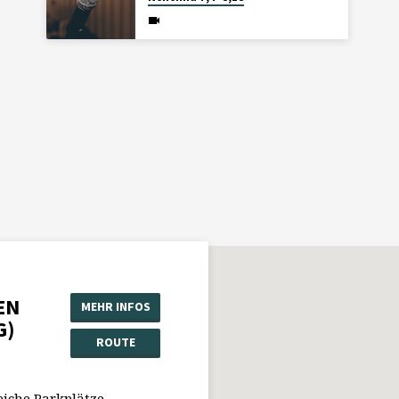
EN
MEHR INFOS
G)
ROUTE
eiche Parkplätze.