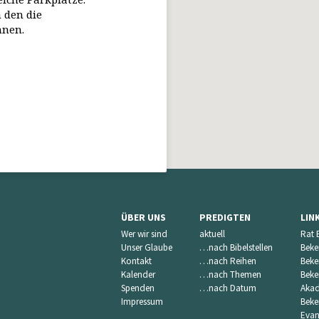
 den die
nnen.
ÜBER UNS
PREDIGTEN
LIN
Wer wir sind
aktuell
Rat 
Unser Glaube
…nach Bibelstellen
Beke
Kontakt
…nach Reihen
Beke
Kalender
…nach Themen
Beke
Spenden
…nach Datum
Akad
Impressum
Beke
Evan