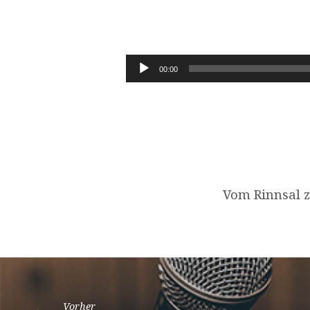
JOHANNES
7,37-
Audio-
00:00
Player
39
Vom Rinnsal 
Vorher