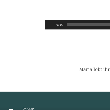
LUKAS
1,47-
Audio-
00:00
Player
55
Maria lobt ih
Vorher