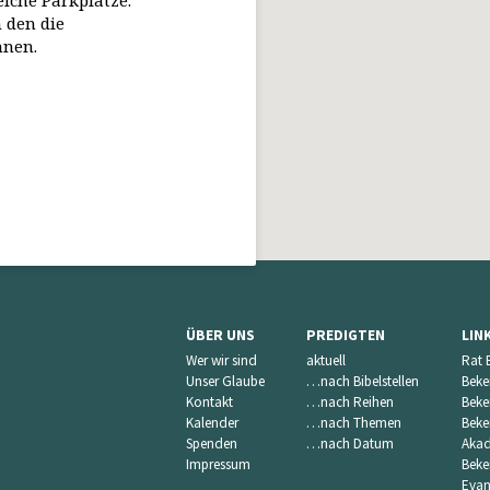
eiche Parkplätze.
 den die
nnen.
ÜBER UNS
PREDIGTEN
LIN
Wer wir sind
aktuell
Rat 
Unser Glaube
…nach Bibelstellen
Beke
Kontakt
…nach Reihen
Beke
Kalender
…nach Themen
Beke
Spenden
…nach Datum
Akad
Impressum
Beke
Evan