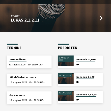
Weiter
LUKAS 2,1.2.11
TERMINE
PREDIGTEN
2. AUGUST
Gottesdienst
Nehemia 10,1-40
2026
9. August 2026
So. 10:00 Uhr
26. JULI 2026
Nehemia 9,1-37
Bibel-/Gebetsstunde
13. August 2026
Do. 19:00 Uhr
19. JULI 2026
Nehemia 7,4–8,18
Jugendkreis
13. August 2026
Do. 19:00 Uhr