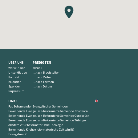
ÜBER UNS
PREDIGTEN
Wer wir sind
aktuell
Unser Glaube
…nach Bibelstellen
Kontakt
…nach Reihen
Kalender
…nach Themen
Spenden
…nach Datum
Impressum
LINKS
Rat Bekennender Evangelischer Gemeinden
Bekennende Evangelisch-Reformierte Gemeinde Nordhorn
Bekennende Evangelisch-Reformierte Gemeinde Osnabrück
Bekennende Evangelisch-Reformierte Gemeinde Tübingen
Akademie für Reformatorische Theologie
Bekennende Kirche (reformatorische Zeitschrift)
Evangelium21