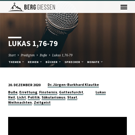
LUKAS 1,76-79
Start
Predigten
Buße
Lukas 1,76-79
THEMEN
REIHEN
BÜCHER
SPRECHER
MONATE
Dr. Jürgen-Burkhard Klautke
20. DEZEMBER 2020
LUKAS
,
,
,
,
Buße
Errettung
Finsternis
Gottesfurcht
Lukas
1,76-
,
,
,
,
,
Heil
Licht
Politik
Säkularismus
Staat
,
Weihnachten
Zeitgeist
79