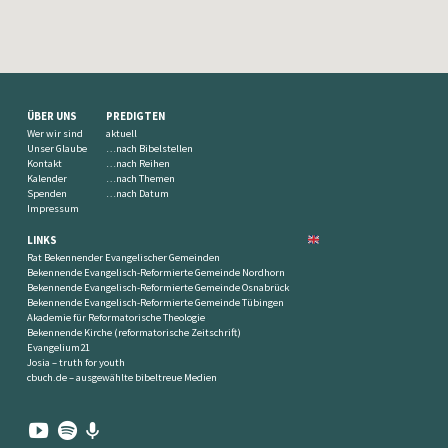
ÜBER UNS
PREDIGTEN
Wer wir sind
aktuell
Unser Glaube
…nach Bibelstellen
Kontakt
…nach Reihen
Kalender
…nach Themen
Spenden
…nach Datum
Impressum
LINKS
Rat Bekennender Evangelischer Gemeinden
Bekennende Evangelisch-Reformierte Gemeinde Nordhorn
Bekennende Evangelisch-Reformierte Gemeinde Osnabrück
Bekennende Evangelisch-Reformierte Gemeinde Tübingen
Akademie für Reformatorische Theologie
Bekennende Kirche (reformatorische Zeitschrift)
Evangelium21
Josia – truth for youth
cbuch.de – ausgewählte bibeltreue Medien