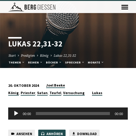
LUKAS 22,31-32
Start
Predigten
König
Lukas 22,31-32
THEMEN
REIHEN
BÜCHER
SPRECHER
MONATE
Joel Beeke
20. OKTOBER 2024
LUKAS
,
,
,
,
König
Priester
Satan
Teufel
Versuchung
Lukas
22,31-
32
Audio-
00:00
00:00
Player
ANSEHEN
ANHÖREN
DOWNLOAD