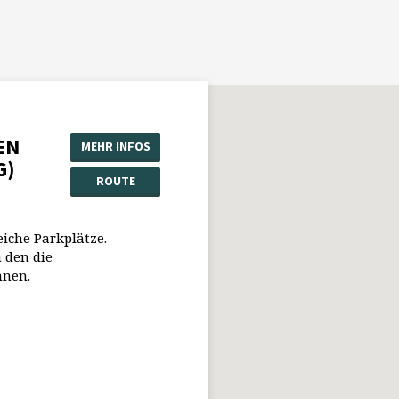
EN
MEHR INFOS
G)
ROUTE
eiche Parkplätze.
 den die
nnen.