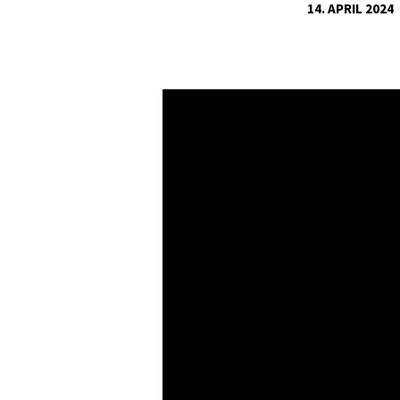
14. APRIL 2024
MARKUS
9,14-
29