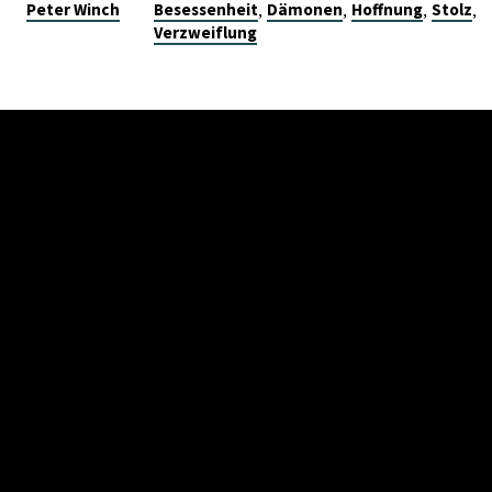
,
,
,
,
Peter Winch
Besessenheit
Dämonen
Hoffnung
Stolz
Verzweiflung