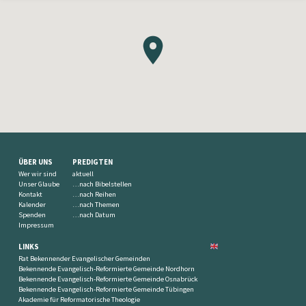
ÜBER UNS
PREDIGTEN
Wer wir sind
aktuell
Unser Glaube
…nach Bibelstellen
Kontakt
…nach Reihen
Kalender
…nach Themen
Spenden
…nach Datum
Impressum
LINKS
Rat Bekennender Evangelischer Gemeinden
Bekennende Evangelisch-Reformierte Gemeinde Nordhorn
Bekennende Evangelisch-Reformierte Gemeinde Osnabrück
Bekennende Evangelisch-Reformierte Gemeinde Tübingen
Akademie für Reformatorische Theologie