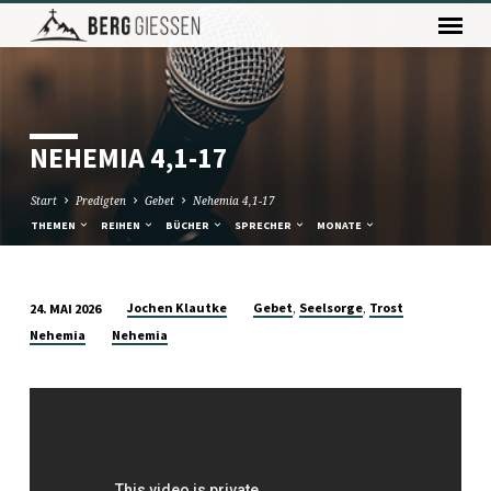
NEHEMIA 4,1-17
Start
Predigten
Gebet
Nehemia 4,1-17
THEMEN
REIHEN
BÜCHER
SPRECHER
MONATE
,
,
Jochen Klautke
Gebet
Seelsorge
Trost
24. MAI 2026
NEHEMIA
Nehemia
Nehemia
4,1-
17