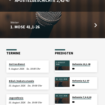
APOSTELGESCHICHTE 2,42-47
Weiter
1. MOSE 41,1-26
TERMINE
PREDIGTEN
2. AUGUST
Gottesdienst
Nehemia 10,1-40
2026
9. August 2026
So. 10:00 Uhr
26. JULI 2026
Nehemia 9,1-37
Bibel-/Gebetsstunde
13. August 2026
Do. 19:00 Uhr
19. JULI 2026
Nehemia 7,4–8,18
Jugendkreis
13. August 2026
Do. 19:00 Uhr