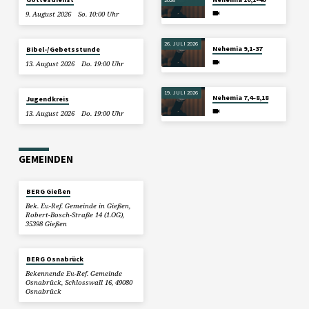
9. August 2026
So. 10:00 Uhr
26. JULI 2026
Nehemia 9,1-37
Bibel-/Gebetsstunde
13. August 2026
Do. 19:00 Uhr
19. JULI 2026
Nehemia 7,4–8,18
Jugendkreis
13. August 2026
Do. 19:00 Uhr
GEMEINDEN
BERG Gießen
Bek. Ev.-Ref. Gemeinde in Gießen,
Robert-Bosch-Straße 14 (1.OG),
35398 Gießen
BERG Osnabrück
Bekennende Ev.-Ref. Gemeinde
Osnabrück, Schlosswall 16, 49080
Osnabrück