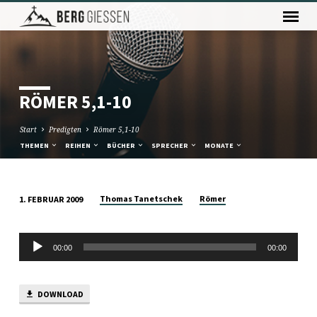
RÖMER 5,1-10
Start
Predigten
Römer 5,1-10
THEMEN
REIHEN
BÜCHER
SPRECHER
MONATE
Thomas Tanetschek
Römer
1. FEBRUAR 2009
RÖMER
5,1-
Audio-
10
00:00
00:00
Player
DOWNLOAD