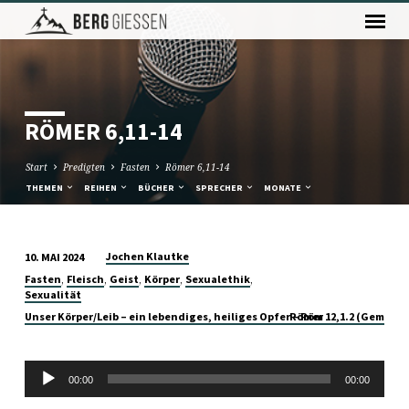
RÖMER 6,11-14
Start
Predigten
Fasten
Römer 6,11-14
THEMEN
REIHEN
BÜCHER
SPRECHER
MONATE
Jochen Klautke
10. MAI 2024
RÖMER
,
,
,
,
,
Fasten
Fleisch
Geist
Körper
Sexualethik
6,11-
Sexualität
14
Unser Körper/Leib – ein lebendiges, heiliges Opfer – Röm 12,1.2 (Gemeind
Römer
Audio-
00:00
00:00
Player