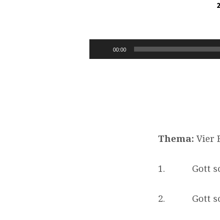
TITUS
3,4-
Audio-
00:00
Player
7
Thema:
Vier 
1. Gott sch
2. Gott sche