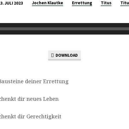
Jochen Klautke
Errettung
Titus
Titu
23. JULI 2023
DOWNLOAD
Bausteine deiner Errettung
enkt dir neues Leben
nkt dir Gerechtigkeit