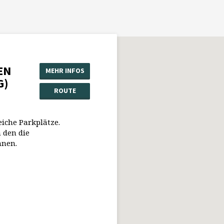
EN
MEHR INFOS
G)
ROUTE
eiche Parkplätze.
 den die
nnen.