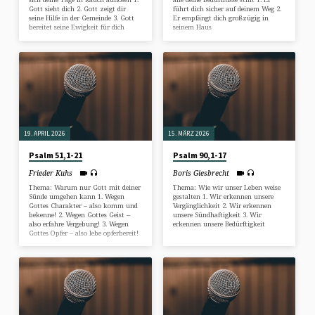
Gott sieht dich 2. Gott zeigt dir
führt dich sicher auf deinem Weg 2.
seine Hilfe in der Gemeinde 3. Gott
Er empfängt dich großzügig in
bereitet seine Ewigkeit für dich
seinem Haus
19. APRIL 2026
15. MÄRZ 2026
Psalm 51,1-21
Psalm 90,1-17
Frieder Kuhs
Boris Giesbrecht
Thema: Warum nur Gott mit deiner
Thema: Wie wir unser Leben weise
Sünde umgehen kann 1. Wegen
gestalten 1. Wir erkennen unsere
Gottes Charakter – also komm und
Vergänglichkeit 2. Wir erkennen
bekenne! 2. Wegen Gottes Geist –
unsere Sündhaftigkeit 3. Wir
also erfahre Vergebung! 3. Wegen
erkennen unsere Bedürftigkeit
Gottes Opfer – also lebe opferbereit!