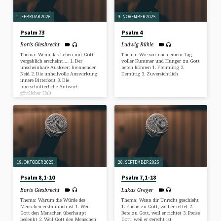
1. FEBRUAR 2026
9. NOVEMBER 2025
Psalm 73
Psalm 4
Boris Giesbrecht
Ludwig Rühle
Thema: Wenn das Leben mit Gott
Thema: Wie wir nach einem Tag
vergeblich erscheint … 1. Der
voller Kummer und Hunger zu Gott
unscheinbare Auslöser: brennender
beten können 1. Freimütig 2.
Neid 2. Die unheilvolle Auswirkung:
Demütig 3. Zuversichtlich
innere Bitterkeit 3. Die
unerschütterliche Antwort:
göttlicher Halt
19. OKTOBER 2025
28. SEPTEMBER 2025
Psalm 8,1-10
Psalm 7,1-18
Boris Giesbrecht
Lukas Greger
Thema: Warum die Würde des
Thema: Wenn dir Unrecht geschieht
Menschen erstaunlich ist 1. Weil
1. Fliehe zu Gott, weil er rettet 2.
Gott den Menschen überhaupt
Bete zu Gott, weil er richtet 3. Preise
bedenkt 2. Weil Gott den Menschen
Gott, weil er gerecht ist