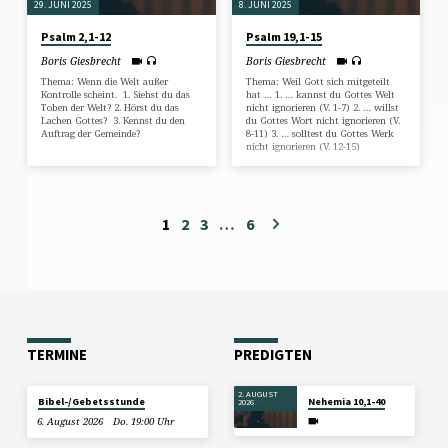
29. JUNI 2025
8. JUNI 2025
Psalm 2,1-12
Psalm 19,1-15
Boris Giesbrecht
Boris Giesbrecht
Thema: Wenn die Welt außer
Thema: Weil Gott sich mitgeteilt
Kontrolle scheint. 1. Siehst du das
hat … 1. … kannst du Gottes Welt
Toben der Welt? 2. Hörst du das
nicht ignorieren (V. 1-7) 2. … willst
Lachen Gottes? 3. Kennst du den
du Gottes Wort nicht ignorieren (V.
Auftrag der Gemeinde?
8-11) 3. … solltest du Gottes Werk
nicht ignorieren (V. 12-15)
1
2
3
…
6
TERMINE
PREDIGTEN
2. AUGUST
Bibel-/Gebetsstunde
Nehemia 10,1-40
2026
6. August 2026
Do. 19:00 Uhr