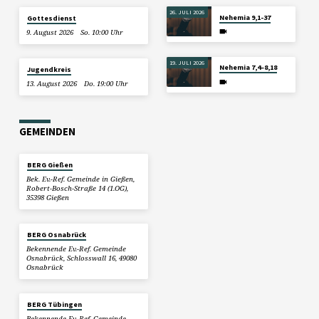
26. JULI 2026
Nehemia 9,1-37
Gottesdienst
9. August 2026
So. 10:00 Uhr
19. JULI 2026
Nehemia 7,4–8,18
Jugendkreis
13. August 2026
Do. 19:00 Uhr
GEMEINDEN
BERG Gießen
Bek. Ev.-Ref. Gemeinde in Gießen,
Robert-Bosch-Straße 14 (1.OG),
35398 Gießen
BERG Osnabrück
Bekennende Ev.-Ref. Gemeinde
Osnabrück, Schlosswall 16, 49080
Osnabrück
BERG Tübingen
Bekennende Ev.-Ref. Gemeinde