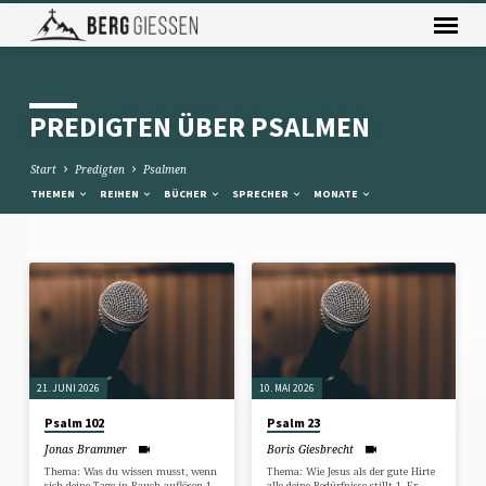
PREDIGTEN ÜBER PSALMEN
Start
Predigten
Psalmen
THEMEN
REIHEN
BÜCHER
SPRECHER
MONATE
PREDIGTEN
ÜBER
PSALMEN
21. JUNI 2026
10. MAI 2026
Psalm 102
Psalm 23
Jonas Brammer
Boris Giesbrecht
Thema: Was du wissen musst, wenn
Thema: Wie Jesus als der gute Hirte
sich deine Tage in Rauch auflösen 1.
alle deine Bedürfnisse stillt 1. Er