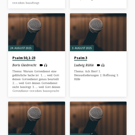
trotzdem beauftragt
24. AUGUST 2025
3. AUGUST 2025
Psalm 50,1-23
Psalm 3
Boris Giesbrecht
Ludwig Rühle
Thema: Warum Gottesdienst eine
Thema: Ach Herr! 1.
gefährliche Sache ist 1. … weil Gott
Herausforderungen 2. Hoffnung 3.
deinen Gottesdienst genau beurteilt
Hilfe
2. … weil Gott deinen Gottesdienst
nicht benötigt 3. … weil Gott deinen
Gottesdienst trotzdem beansprucht