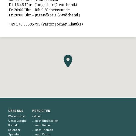
Di. 16.45 Uhr – Jungschar (2-wöchentl.)
Fr. 20:00 Uhr – Bibel-/Gebetsstunde
Fr. 20:00 Uhr – Jugendkreis (2-wöchentl.)
+49 176 55535795 (Pastor Jochen Klautke)
ÜBER UNS
PREDIGTEN
Wer wir sind
aktuell
Unser Glaube
…nach Bibelstellen
Kontakt
…nach Reihen
Kalender
…nach Themen
Spenden
…nach Datum