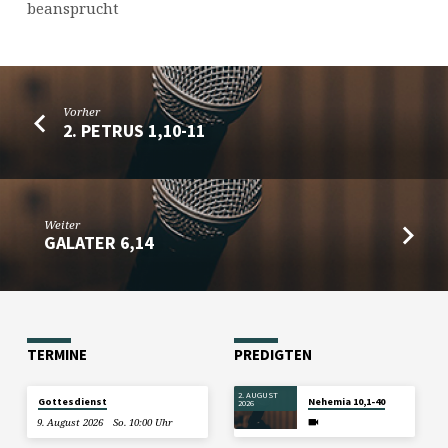
beansprucht
Vorher
2. PETRUS 1,10-11
Weiter
GALATER 6,14
TERMINE
PREDIGTEN
2. AUGUST
Gottesdienst
Nehemia 10,1-40
2026
9. August 2026
So. 10:00 Uhr