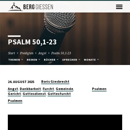
PSALM 50,1-23
Start
Predigten
Angst
Psalm 50,1-23
THEMEN
REIHEN
BÜCHER
SPRECHER
MONATE
Boris Giesbrecht
24. AUGUST 2025
PSALM
,
,
,
,
Angst
Dankbarkeit
Furcht
Gemeinde
Psalmen
50,1-
,
,
Gericht
Gottesdienst
Gottesfurcht
23
Psalmen