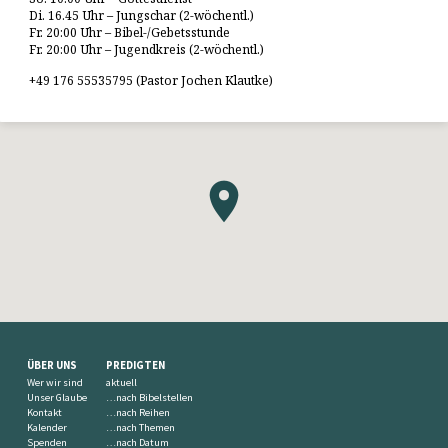
Di. 16.45 Uhr – Jungschar (2-wöchentl.)
Fr. 20:00 Uhr – Bibel-/Gebetsstunde
Fr. 20:00 Uhr – Jugendkreis (2-wöchentl.)
+49 176 55535795 (Pastor Jochen Klautke)
ÜBER UNS
PREDIGTEN
Wer wir sind
aktuell
Unser Glaube
…nach Bibelstellen
Kontakt
…nach Reihen
Kalender
…nach Themen
Spenden
…nach Datum